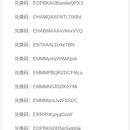
兑换码：EDPBKAGBandwQPKX
兑换码：EHAMQAAFNTLTtXBd
兑换码：EHABMAAAnVkhxVVQ
兑换码：ENTAAALDxfwTBN
兑换码：EMMMyxhjVHMApsb
兑换码：EMMMPBQRZDCFMca
兑换码：EMMMNGRlZiKbYMt
兑换码：EMMMqnsJvzFbSDC
兑换码：ERRRhfcjpygGzdY
兑换码：EDPBKADDNpSetpGk