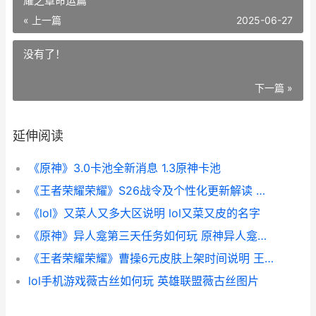
耀之章命运篇
« 上一篇
2025-06-27
没有了！
下一篇 »
延伸阅读
《原神》3.0卡池全新消息 1.3原神卡池
《王者荣耀荣耀》S26战令及个性化更新解读 王者荣耀荣耀之章命运篇
《lol》又菜人又多大区说明 lol又菜又皮的名字
《原神》异人龛第三天任务如何玩 原神异人龛直接拜完三次
《王者荣耀荣耀》曹操6元皮肤上架时间说明 王者荣耀荣耀称号在哪里设置-
lol手机游戏薇古丝如何玩 英雄联盟薇古丝图片