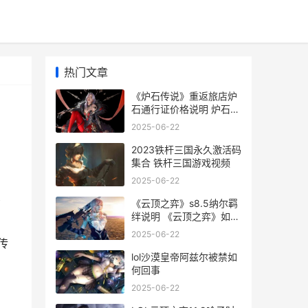
热门文章
《炉石传说》重返旅店炉
石通行证价格说明 炉石传
说重封者拉兹
2025-06-22
2023铁杆三国永久激活码
集合 铁杆三国游戏视频
2025-06-22
《云顶之弈》s8.5纳尔羁
那
绊说明 《云顶之弈》如何
具体操作炼丹-
2025-06-22
传
lol沙漠皇帝阿兹尔被禁如
何回事
2025-06-22