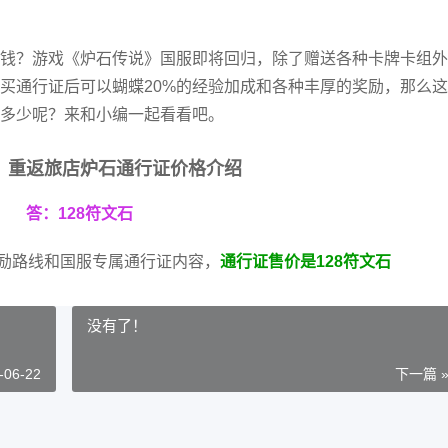
钱？游戏《炉石传说》国服即将回归，除了赠送各种卡牌卡组外
买通行证后可以蝴蝶20%的经验加成和各种丰厚的奖励，那么
多少呢？来和小编一起看看吧。
》重返旅店炉石通行证价格介绍
答：128符文石
奖励路线和国服专属通行证内容，
通行证售价是128符文石
没有了！
-06-22
下一篇 