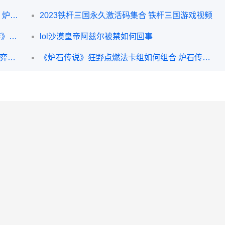
《炉石传说》重返旅店炉石通行证价格说明 炉石传说重封者拉兹
2023铁杆三国永久激活码集合 铁杆三国游戏视频
《云顶之弈》s8.5纳尔羁绊说明 《云顶之弈》如何具体操作炼丹-
lol沙漠皇帝阿兹尔被禁如何回事
LOL云顶之弈11.9啥子时候上线 LOL云顶之弈什么时候出的
《炉石传说》狂野点燃法卡组如何组合 炉石传说狂野