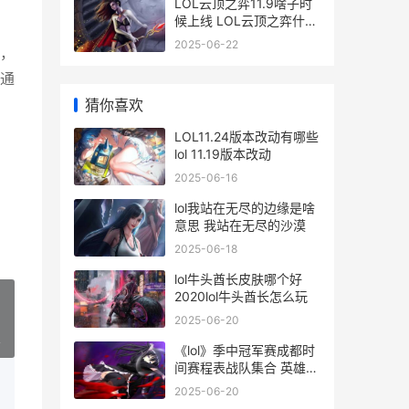
LOL云顶之弈11.9啥子时
候上线 LOL云顶之弈什么
时候出的
2025-06-22
，
这通
猜你喜欢
LOL11.24版本改动有哪些
lol 11.19版本改动
2025-06-16
lol我站在无尽的边缘是啥
意思 我站在无尽的沙漠
2025-06-18
lol牛头酋长皮肤哪个好
2020lol牛头酋长怎么玩
2025-06-20
»
《lol》季中冠军赛成都时
间赛程表战队集合 英雄联
盟季中冠军
2025-06-20