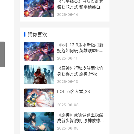
带
《与平精英》白啸长虹套
装获取方式 和平精英白菜
简介
2025-06-14
猜你喜欢
《lol》13.9版本新版打野
妮蔻如何玩 英雄联盟9.13
版本
2025-06-11
»
《原神》行秋皮肤雨化竹
身获得方式 原神,行秋
2025-06-13
LOL lol名人堂_23
2025-06-08
《原神》蒙德做题王隐藏
成就步骤说明 原神蒙德任
务触发条件
2025-06-08