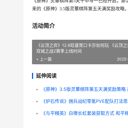
《原神》灵蕈棋阵第5关千中寻一已经开启，那
来的《原神》3.5版灵蕈棋阵第五天满奖励攻略
活动简介
《云顶之弈》12.6旺盛胃口卡莎如何玩 《云顶
双城之战2赛季上线时间
« 上一篇
2025
延伸阅读