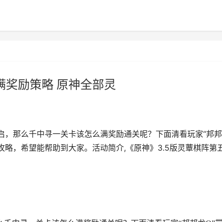
满奖励策略 原神全部灵
启，那么千中寻一关卡该怎么满奖励通关呢？下面清看玩家“邦
励攻略，希望能帮助到大家。活动简介,《原神》3.5版灵蕈棋阵第