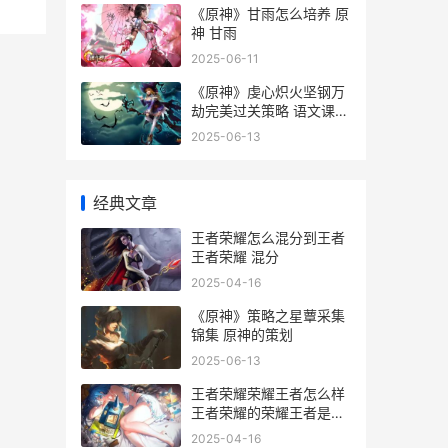
《原神》甘雨怎么培养 原
神 甘雨
2025-06-11
《原神》虔心炽火坚钢万
劫完美过关策略 语文课时
练答案九下
2025-06-13
经典文章
王者荣耀怎么混分到王者
王者荣耀 混分
2025-04-16
《原神》策略之星蕈采集
锦集 原神的策划
2025-06-13
王者荣耀荣耀王者怎么样
王者荣耀的荣耀王者是什
么水平
2025-04-16