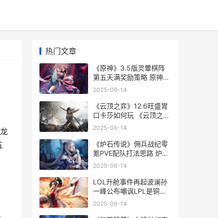
热门文章
《原神》3.5版灵蕈棋阵
第五天满奖励策略 原神全
部灵
2025-06-14
《云顶之弈》12.6旺盛胃
口卡莎如何玩 《云顶之
弈》双城之战2赛季上线
2025-06-14
邦龙
时间
《炉石传说》佣兵战纪零
五
氪PVE配队打法思路 炉石
传说佣兵战纪pve最强阵
2025-06-14
容
LOL升舱事件再起波澜孙
一峰公布嘲讽LPL是铜牌
赛区[多图] lol升降机玩法
2025-06-14