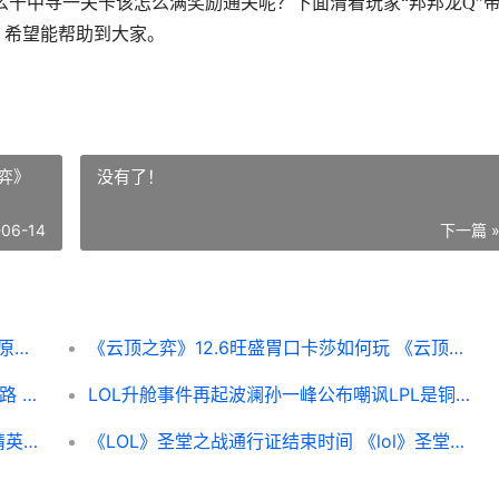
么千中寻一关卡该怎么满奖励通关呢？下面清看玩家“邦邦龙Q”
，希望能帮助到大家。
之弈》
没有了！
-06-14
下一篇 
《原神》3.5版灵蕈棋阵第五天满奖励策略 原神全部灵
《云顶之弈》12.6旺盛胃口卡莎如何玩 《云顶之弈》双城之战2赛季上线时间
《炉石传说》佣兵战纪零氪PVE配队打法思路 炉石传说佣兵战纪pve最强阵容
LOL升舱事件再起波澜孙一峰公布嘲讽LPL是铜牌赛区[多图] lol升降机玩法
《与平精英》白啸长虹套装获取方式 和平精英白菜简介
《LOL》圣堂之战通行证结束时间 《lol》圣堂之战在线观看