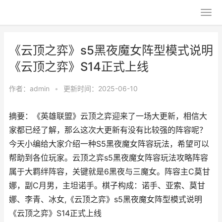
《云顶之弈》s5黑夜魔女阵型模式说明
《云顶之弈》S14正式上线
作者：
admin
•
更新时间：2025-06-10
摘要：《英雄联盟》云顶之弈迎来了一场大更新，相信大
家都已经了解，那么这次大更新有没有比较强的阵容呢？
今天小编给大家介绍一种S5黑夜魔女阵容玩法，希望可以
帮助到各位玩家。云顶之弈s5黑夜魔女阵容玩法攻略阵容
属于大羁绊阵容，关键就是6黑夜与三魔女。阵容主C莫甘
娜，副C月男，主坦诺手。棋子构成：诺手、亚索、莫甘
娜、李青、冰女,《云顶之弈》s5黑夜魔女阵型模式说明
《云顶之弈》S14正式上线