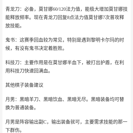
青龙刀：必备，莫甘娜60/120法力值，能极大增加莫甘娜技
能释放频率。现在青龙刀回复8点法力值莫甘娜7次普攻释
放技能。
鬼书：这赛季回血较为常见，特别是遇到黎明卡尔玛的时
候，有没有鬼书决定着胜败。
科技刀：主要作用是在莫甘娜半血下，被打出护盾，在利
用科技刀快速回满血。
其他棋子装备建议
月男：黑暗羊刀、黑暗饮血、黑暗无尽。黑暗装备均可替
换为普通装备。
月男是阵容输出副C，输出装备就可，主要需求技能的那一
下群伤。