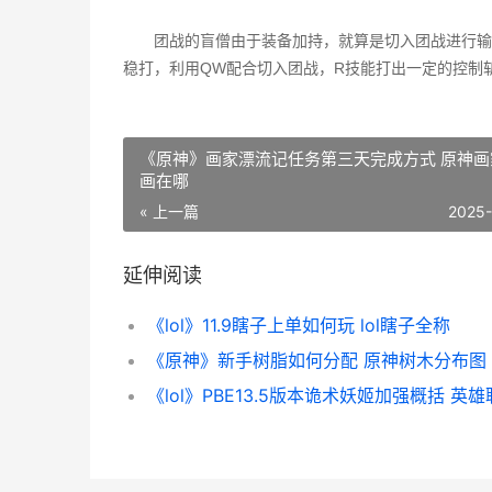
团战的盲僧由于装备加持，就算是切入团战进行输
稳打，利用QW配合切入团战，R技能打出一定的控制
《原神》画家漂流记任务第三天完成方式 原神画
画在哪
« 上一篇
2025
延伸阅读
《lol》11.9瞎子上单如何玩 lol瞎子全称
《原神》新手树脂如何分配 原神树木分布图