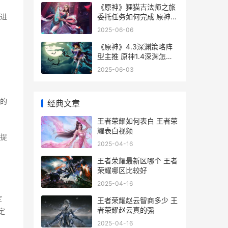
《原神》狸猫吉法师之旅
委托任务如何完成 原神狸
进
猫镇物
2025-06-06
《原神》4.3深渊策略阵
型主推 原神1.4深渊怎么
打
2025-06-03
的
经典文章
王者荣耀如何表白 王者荣
耀表白视频
提
2025-04-16
王者荣耀最新区哪个 王者
荣耀哪区比较好
2025-04-16
定
王者荣耀赵云智商多少 王
者荣耀赵云真的强
定
2025-04-16