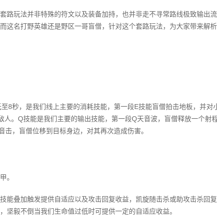
套路玩法并非特殊的符文以及装备加持，也并非走不寻常路线极致输出流
而这名打野英雄还是野区一哥盲僧，针对这个套路玩法，为大家带来解析
低至8秒，是我们线上主要的消耗技能，第一段E技能盲僧拍击地板，并对
敌人。Q技能是我们主要的输出技能，第一段Q天音波，盲僧释放一个射
音击，盲僧位移到目标身边，对其再次造成伤害。
甲。
技能叠加触发提供自适应以及攻击回复收益，凯旋随击杀或助攻击杀回复
，坚毅不倒当我们生命值过低时可提供一定的自适应收益。