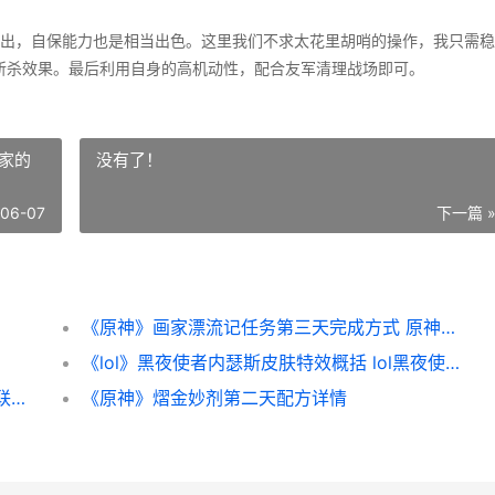
出，自保能力也是相当出色。这里我们不求太花里胡哨的操作，我只需稳
斩杀效果。最后利用自身的高机动性，配合友军清理战场即可。
家的
没有了！
-06-07
下一篇 
《原神》画家漂流记任务第三天完成方式 原神画家的画在哪
《lol》黑夜使者内瑟斯皮肤特效概括 lol黑夜使者背景故事
《lol》PBE13.5版本诡术妖姬加强概括 英雄联盟pbe什么时候更新
《原神》熠金妙剂第二天配方详情