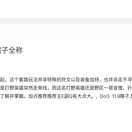
l瞎子全称
起，这个套路玩法并非特殊的符文以及装备加持，也并非走不寻
是打野英雄突然走单线，而这名打野英雄还是野区一哥盲僧，针
并掌握。加点推荐推荐主E副Q有大点大。,《lol》11.9瞎子