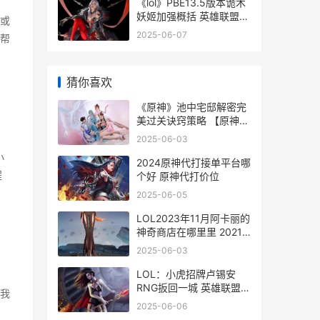
《lol》PBE13.5版本诡术
妖姬加强概括 英雄联盟
或
pbe什么时候更新
2025-06-07
帮
猜你喜欢
《原神》池中宅邸解密完
美过关诀窍策略 【原神】
池中宅邸教你四分钟开启!
2025-06-03
小
2024原神代打接单平台哪
程
个好 原神代打价位
2025-06-05
LOL2023年11月阿卡丽的
神奇商店在哪里里 2021
英雄联盟阿卡丽
2025-06-03
LOL：小虎招牌卢锡安
RNG扳回一城 英雄联盟小
我
虎是哪个战队
2025-06-06