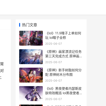
热门文章
《lol》11.9瞎子上单如何
玩 lol瞎子全称
2025-06-07
《原神》画家漂流记任务
第三天完成方式 原神画家
的画在哪
2025-06-07
常
《原神》新手树脂如何分
对
配 原神树木分布图
上
2025-06-07
《lol》黑夜使者内瑟斯皮
肤特效概括 lol黑夜使者背
景故事
2025-06-07