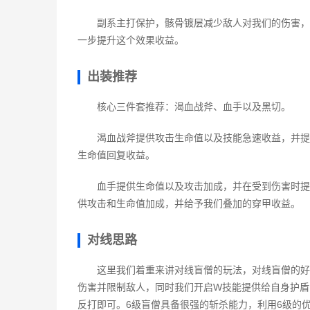
副系主打保护，骸骨镀层减少敌人对我们的伤害，
一步提升这个效果收益。
出装推荐
核心三件套推荐：渴血战斧、血手以及黑切。
渴血战斧提供攻击生命值以及技能急速收益，并提
生命值回复收益。
血手提供生命值以及攻击加成，并在受到伤害时提
供攻击和生命值加成，并给予我们叠加的穿甲收益。
对线思路
这里我们着重来讲对线盲僧的玩法，对线盲僧的好
伤害并限制敌人，同时我们开启W技能提供给自身护盾
反打即可。6级盲僧具备很强的斩杀能力，利用6级的