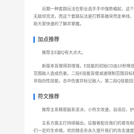
近期一种套路玩法在职业选手手中强势崛起，这个
无敌坦克流，而这个套路玩法是打野英雄突然走单线，
助大家快速的了解并掌握。
加点推荐
推荐主E副Q有大点大。
新版本盲僧得到增强，E技能的初始CD由10秒降
范围敌人造成伤害。二段E技能盲僧减速限制范围目标
非指向性技能，击中伤害并标记敌人。第二段Q技能回
符文推荐
推荐主系精密副系坚决，小符文攻速，自适应，护
主系方面主打持续输出，征服者配合我们的普攻和
们一定的生命值，欢欣随击杀永久提升我们的攻击速度