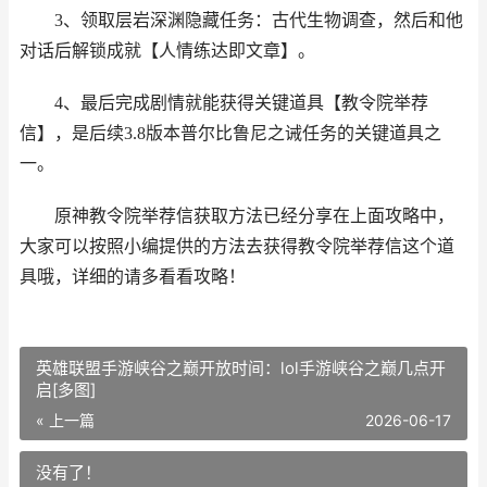
3、领取层岩深渊隐藏任务：古代生物调查，然后和他
对话后解锁成就【人情练达即文章】。
4、最后完成剧情就能获得关键道具【教令院举荐
信】，是后续3.8版本普尔比鲁尼之诫任务的关键道具之
一。
原神教令院举荐信获取方法已经分享在上面攻略中，
大家可以按照小编提供的方法去获得教令院举荐信这个道
具哦，详细的请多看看攻略！
英雄联盟手游峡谷之巅开放时间：lol手游峡谷之巅几点开
启[多图]
« 上一篇
2026-06-17
没有了！