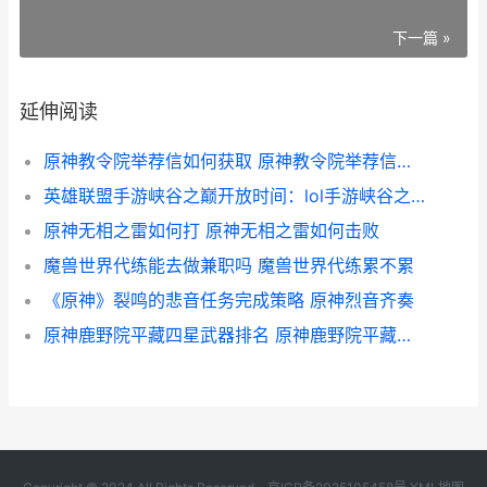
下一篇 »
延伸阅读
原神教令院举荐信如何获取 原神教令院举荐信有什么用
英雄联盟手游峡谷之巅开放时间：lol手游峡谷之巅几点开启[多图]
原神无相之雷如何打 原神无相之雷如何击败
魔兽世界代练能去做兼职吗 魔兽世界代练累不累
《原神》裂鸣的悲音任务完成策略 原神烈音齐奏
原神鹿野院平藏四星武器排名 原神鹿野院平藏培养攻略