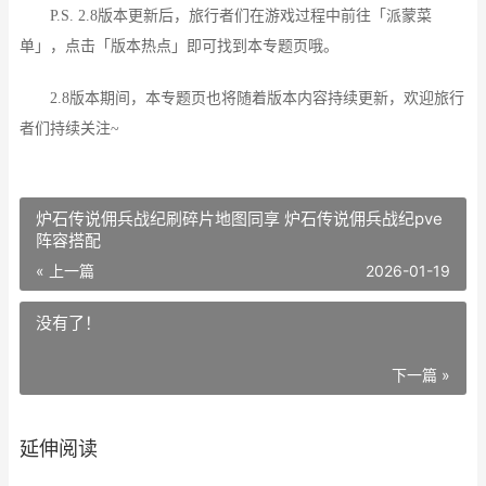
P.S. 2.8版本更新后，旅行者们在游戏过程中前往「派蒙菜
单」，点击「版本热点」即可找到本专题页哦。
2.8版本期间，本专题页也将随着版本内容持续更新，欢迎旅行
者们持续关注~
炉石传说佣兵战纪刷碎片地图同享 炉石传说佣兵战纪pve
阵容搭配
« 上一篇
2026-01-19
没有了！
下一篇 »
延伸阅读