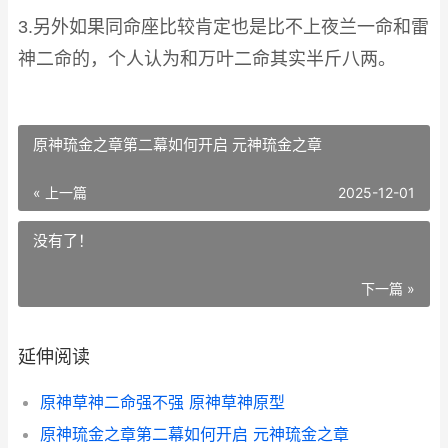
3.另外如果同命座比较肯定也是比不上夜兰一命和雷
神二命的，个人认为和万叶二命其实半斤八两。
原神琉金之章第二幕如何开启 元神琉金之章
« 上一篇
2025-12-01
没有了！
下一篇 »
延伸阅读
原神草神二命强不强 原神草神原型
原神琉金之章第二幕如何开启 元神琉金之章