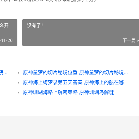
么开
没有了！
-11-26
下一篇 
原神枫丹科学院纪事原石集合 原神枫丹科学院纪事取回冷凝部件
原神童梦的切片秘境位置 原神童梦的切片秘境怎么开
原神海上绮梦录第五天答案 原神海上的船在哪
原神珊瑚海路上解密策略 原神珊瑚岛解谜