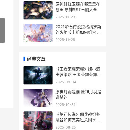
原神绯红玉髓在哪里里在
哪里 原神绯红玉髓大全
2025-11-23
2021炉石传说拉格纳罗斯
的火焰节卡组如何组合 炉
»
石拉术
2025-11-25
经典文章
《王者荣耀荣耀》姬小满
出装策略 王者荣耀荣耀印
记多少星
2025-09-04
原神丹羽是谁 原神丹羽是
谁杀的
2025-10-31
《炉石传说》佣兵战纪冬
泉谷如何完美过关同享 炉
石传说佣兵之书谜题
2025-08-25