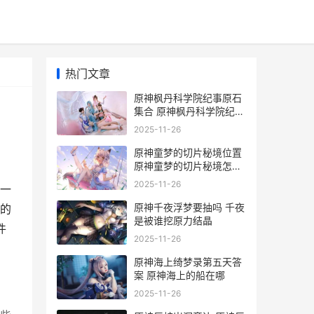
热门文章
原神枫丹科学院纪事原石
集合 原神枫丹科学院纪事
取回冷凝部件
2025-11-26
原神童梦的切片秘境位置
原神童梦的切片秘境怎么
开
2025-11-26
一
原神千夜浮梦要抽吗 千夜
的
是被谁挖原力结晶
件
2025-11-26
原神海上绮梦录第五天答
案 原神海上的船在哪
2025-11-26