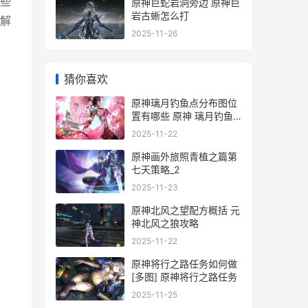
些
原神巨蛇岩洞旁边 原神巨
岩古蜥怎么打
解
2025-11-26
猜你喜欢
原神璃月钓鱼点分布图位
置有哪些 原神 璃月钓鱼
点
2025-11-22
原神画外旅照青植之篇第
七天策略_2
2025-11-23
原神北风之望配方概括 元
神北风之狼攻略
2025-11-22
原神将行之路任务如何做
[多图] 原神将行之路任务
2025-11-25