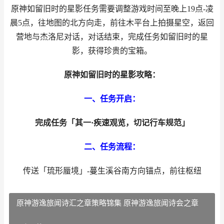
原神如留旧时的星影任务需要调整游戏时间至晚上19点-凌
晨5点，往地图的北方向走，前往木平台上拍摄星空，返回
营地与杰洛尼对话，对话结束，完成任务如留旧时的星
影，获得珍贵的宝箱。
原神如留旧时的星影攻略：
一、任务开启：
完成任务「其一·疾速观览，切记行车规范」
二、任务流程：
传送「琉形蜃境」-蔓生溪谷南方向锚点，前往枢纽
原神游逸旅闻诗汇之章策略锦集 原神游逸旅闻诗会之章