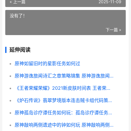
« 上一篇
2025-11-09
没有了！
下一篇 »
延伸阅读
原神如留旧时的星影任务如何过
原神游逸旅闻诗汇之章策略锦集 原神游逸旅闻诗会之章
《王者荣耀荣耀》2021新皮肤时间表 王者荣耀荣耀称号哪个含金量最高
《炉石传说》翡翠梦境版本连击贼卡组代码策略 炉石feno
原神孤岛诊疗谭任务如何玩：孤岛诊疗谭任务图片文字步骤 原神孤岛诊疗谭任务后续
原神敲响两侧遗迹中的钟如何玩 原神敲响两侧遗迹中的钟怎么解密