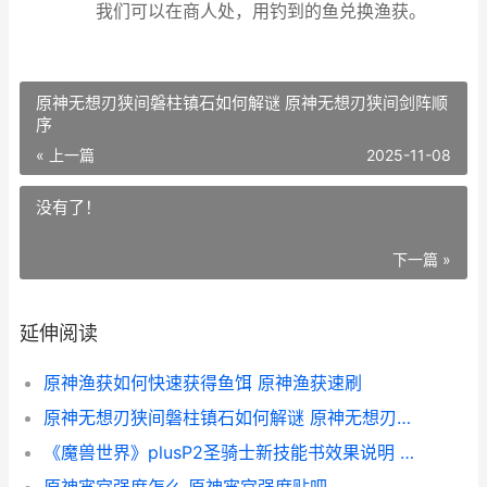
我们可以在商人处，用钓到的鱼兑换渔获。
原神无想刃狭间磐柱镇石如何解谜 原神无想刃狭间剑阵顺
序
« 上一篇
2025-11-08
没有了！
下一篇 »
延伸阅读
原神渔获如何快速获得鱼饵 原神渔获速刷
原神无想刃狭间磐柱镇石如何解谜 原神无想刃狭间剑阵顺序
《魔兽世界》plusP2圣骑士新技能书效果说明 魔兽世界plus P8