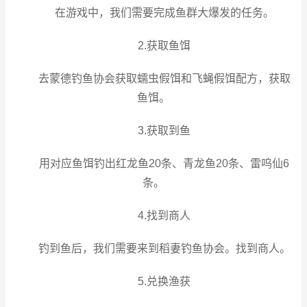
在游戏中，我们需要完成鱼群大爆发的任务。
2.获取鱼饵
去蒙德钓鱼协会获取蠕虫假饵和飞蝇假饵配方，获取
鱼饵。
3.获取到鱼
用对应鱼饵钓出红龙鱼20条、青龙鱼20条、雷呜仙6
条。
4.找到商人
钓到鱼后，我们需要来到稻妻钓鱼协会。找到商人。
5.兑换渔获