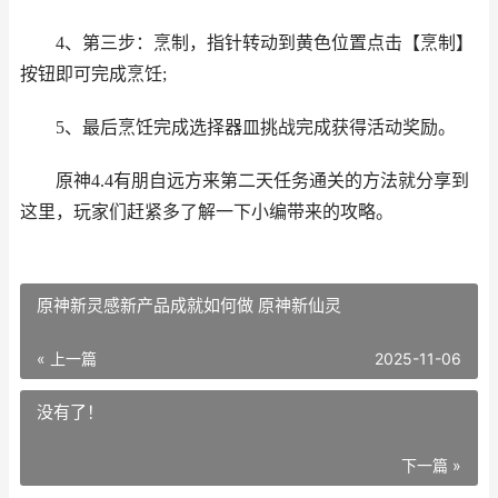
4、第三步：烹制，指针转动到黄色位置点击【烹制】
按钮即可完成烹饪;
5、最后烹饪完成选择器皿挑战完成获得活动奖励。
原神4.4有朋自远方来第二天任务通关的方法就分享到
这里，玩家们赶紧多了解一下小编带来的攻略。
原神新灵感新产品成就如何做 原神新仙灵
« 上一篇
2025-11-06
没有了！
下一篇 »