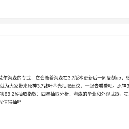
是艾尔海森的专武，它会随着海森在3.7版本更新后一同复刻up，
为大家带来原神3.7裁叶萃光抽取建议，一起去看看吧。原神3.
害88.2%抽取指数：四星抽取分析：海森的毕业和外观武器，提
萃光值得抽吗