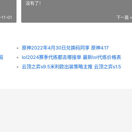
没有了！
-11-01
下一篇 
原神2022年4月30日兑换码同享 原神4.17
局
lol2024赛季代练都去哪接单 最新lol代练价格表
云顶之弈s9.5米利欧出装策略主推 云顶之弈s1.5