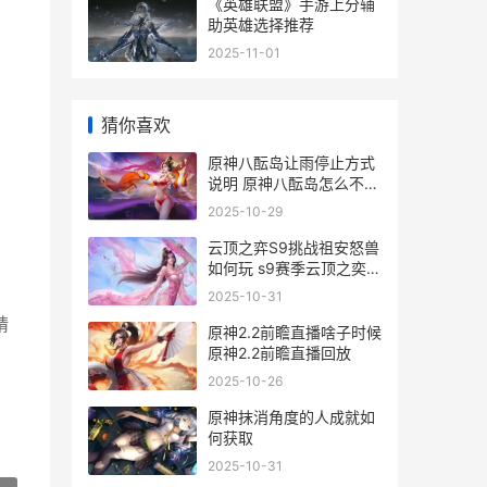
《英雄联盟》手游上分辅
助英雄选择推荐
多
2025-11-01
猜你喜欢
原神八酝岛让雨停止方式
说明 原神八酝岛怎么不下
雨
2025-10-29
云顶之弈S9挑战祖安怒兽
如何玩 s9赛季云顶之奕阵
容攻略
2025-10-31
精
原神2.2前瞻直播啥子时候
原神2.2前瞻直播回放
2025-10-26
原神抹消角度的人成就如
何获取
2025-10-31