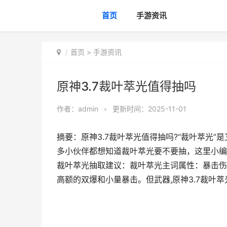
首页
手游资讯
首页
>
手游资讯
原神3.7裁叶萃光值得抽吗
作者：
admin
•
更新时间：2025-11-01
摘要：原神3.7裁叶萃光值得抽吗?“裁叶萃光”
多小伙伴都想知道裁叶萃光要不要抽，这里小编就
裁叶萃光抽取建议：裁叶萃光主词属性：暴击伤
高额的双爆和小量暴击。但武器,原神3.7裁叶