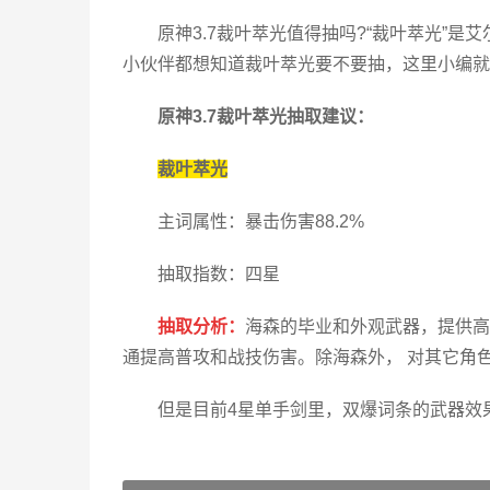
原神3.7裁叶萃光值得抽吗?“裁叶萃光”是
小伙伴都想知道裁叶萃光要不要抽，这里小编就
原神3.7裁叶萃光抽取建议：
裁叶萃光
主词属性：暴击伤害88.2%
抽取指数：四星
抽取分析：
海森的毕业和外观武器，提供高
通提高普攻和战技伤害。除海森外， 对其它角
但是目前4星单手剑里，双爆词条的武器效