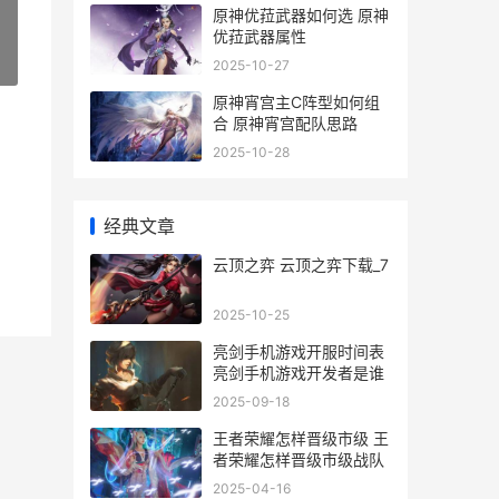
原神优菈武器如何选 原神
优菈武器属性
»
2025-10-27
原神宵宫主C阵型如何组
合 原神宵宫配队思路
2025-10-28
经典文章
云顶之弈 云顶之弈下载_7
2025-10-25
亮剑手机游戏开服时间表
亮剑手机游戏开发者是谁
2025-09-18
王者荣耀怎样晋级市级 王
者荣耀怎样晋级市级战队
2025-04-16