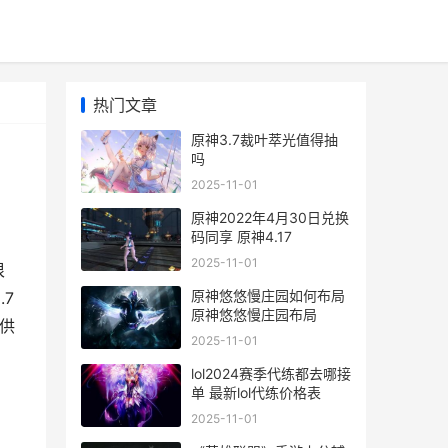
热门文章
原神3.7裁叶萃光值得抽
吗
2025-11-01
原神2022年4月30日兑换
码同享 原神4.17
2025-11-01
很
原神悠悠慢庄园如何布局
7
原神悠悠慢庄园布局
供
2025-11-01
lol2024赛季代练都去哪接
单 最新lol代练价格表
2025-11-01