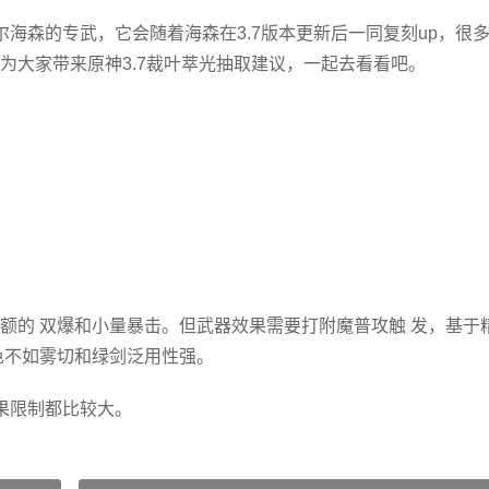
艾尔海森的专武，它会随着海森在3.7版本更新后一同复刻up，很
为大家带来原神3.7裁叶萃光抽取建议，一起去看看吧。
额的 双爆和小量暴击。但武器效果需要打附魔普攻触 发，基于
色不如雾切和绿剑泛用性强。
果限制都比较大。