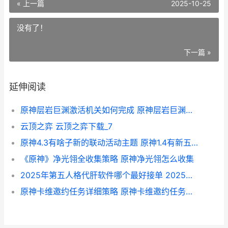
« 上一篇
2025-10-25
没有了！
下一篇 »
延伸阅读
原神层岩巨渊激活机关如何完成 原神层岩巨渊激活三个开关流明石要多少级
云顶之弈 云顶之弈下载_7
原神4.3有啥子新的联动活动主题 原神1.4有新五星吗
《原神》净光翎全收集策略 原神净光翎怎么收集
2025年第五人格代肝软件哪个最好接单 2025年第五人格三丽鸥会返场吗
原神卡维邀约任务详细策略 原神卡维邀约任务隐藏成就