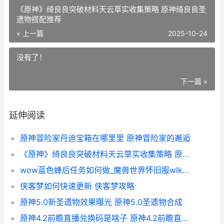
《原神》绮良良突破材料天云草实收集策略 原神绮良良圣
遗物搭配推荐
« 上一篇
2025-10-24
没有了！
下一篇 »
延伸阅读
原神冒险家丹迪宝箱在哪里里 原神冒险家的邂逅
《原神》绮良良突破材料天云草实收集策略 原神绮良良圣遗物搭配推荐
wow蓝色蜂后任务如何做_魔兽世界怀旧服wlk蓝色蜂后任务步骤策略 蓝色尾部的蜂
侠客梦如何快速更新 侠客梦攻略
原神5.0新圣遗物效果曝光 原神5.0圣遗物合成
原神4.2前瞻直播兑换码是啥子 原神4.2前瞻直播兑换码