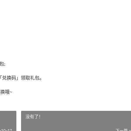
包;
-「兑换码」领取礼包。
兑换哦~
没有了！
-10-17
下一篇 