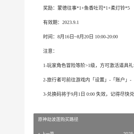
奖励：蒙德往事*1+鱼香吐司*1+柔灯铃*5
有效期：2023.9.1
时间：8月16日~8月20日 10:00-20:00
注意：
1-玩家角色冒险等阶>1级，方可激活道具礼
2-旅行者可前往游戏内「设置」-「账户」
3-兑换码将于9月1日 0:00 失效，记得尽快
原神劫波莲购买路径
« 上一篇
2025