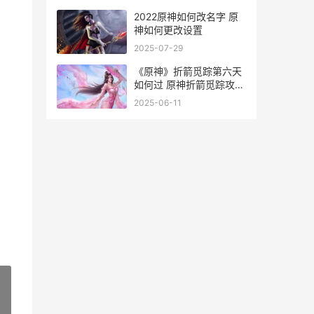
2022原神如何改名字 原
神如何更改设置
2025-07-29
《原神》折箭觅踪第六天
如何过 原神折箭觅踪攻略
celi lata
2025-06-11
»