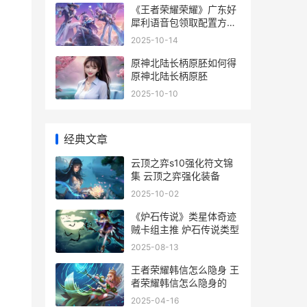
《王者荣耀荣耀》广东好
犀利语音包领取配置方式
王者荣耀荣耀典藏皮肤排
2025-10-14
名
原神北陆长柄原胚如何得
原神北陆长柄原胚
2025-10-10
经典文章
云顶之弈s10强化符文锦
集 云顶之弈强化装备
2025-10-02
《炉石传说》类星体奇迹
贼卡组主推 炉石传说类型
2025-08-13
王者荣耀韩信怎么隐身 王
者荣耀韩信怎么隐身的
2025-04-16