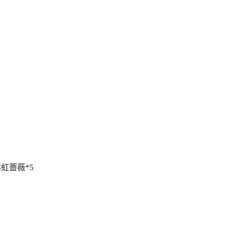
虹蔷薇*5