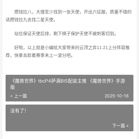
攒钱拉八，大搜至少找到一张天使，开出六征服，质量不错的
话攒钱拉九去找二星天使。
站位保证天使后排，剩下棋子保护天使不被刺客切到。
好啦，以上就是小编给大家带来的云顶之弈11.21上分阵容推
荐，快拿去趁着赛季末上一波分吧。
《魔兽世界》tbcP4萨满BIS配装主推 《魔兽世界》手游
版
« 上一篇
2025-10-16
没有了！
下一篇 »