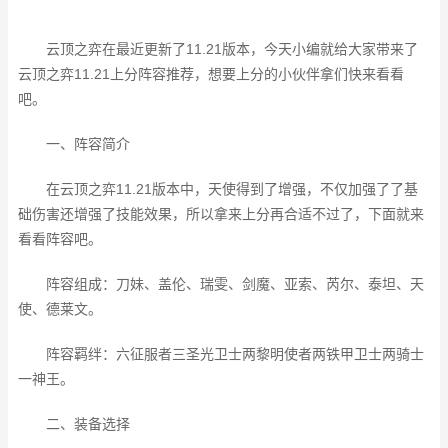
云顶之弈在最近更新了11.21版本，今天小编就给大家带来了
云顶之弈11.21上分阵容推荐，想要上分的小伙伴拿们快来看看
吧。
一、阵容简介
在云顶之弈11.21版本中，天使得到了增强，不仅加强了了基
础伤害还增强了技能效果，所以拿来上分再合适不过了，下面就来
看看阵容吧。
阵容组成：刀妹、盖伦、瑞雯、剑魔、亚索、芮尔、泰坦、天
使、德莱文。
阵容羁绊：六征服者三圣光卫士两黎明使者两铁甲卫士两骑士
一神王。
二、装备选择