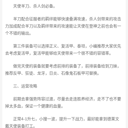
天使羊刀、杀人剑必备。
羊刀配合征服者的羁绊能够快速叠满攻速，杀人剑带来的攻击
力加成配合羊刀以及羁绊带来的攻速能让天使在登神之前也会有一
个不错的输出。
第三件装备可以选择正义、复活甲、泰坦，小编推荐大家优先
去考虑复活甲，复活甲能够给天使带来一个很不错的容错率。
做完天使的装备就要考虑前排的装备了，前排装备给到刀妹，
推荐反甲、狂徒、龙牙，日炎、石像鬼石板甲可替换。
三、运营攻略
前期去拿强势阵容过渡，尽量去走连胜养经济，走不了也不要
掉太多血，保证一个健康的血量。
正常4-1升七，小搜一波，提升一下战力，最好能拿到德莱文
戴天使装备打工。