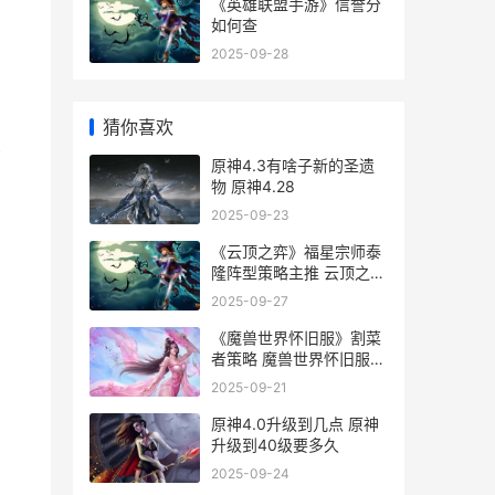
《英雄联盟手游》信誉分
如何查
2025-09-28
猜你喜欢
原神4.3有啥子新的圣遗
物 原神4.28
2025-09-23
《云顶之弈》福星宗师泰
隆阵型策略主推 云顶之弈
福牛守护者怎么玩
2025-09-27
《魔兽世界怀旧服》割菜
者策略 魔兽世界怀旧服
60级永久服
2025-09-21
原神4.0升级到几点 原神
升级到40级要多久
2025-09-24