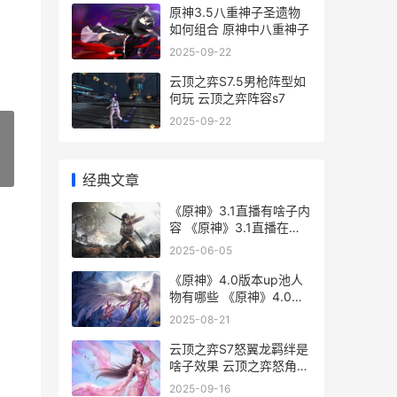
原神3.5八重神子圣遗物
如何组合 原神中八重神子
2025-09-22
云顶之弈S7.5男枪阵型如
何玩 云顶之弈阵容s7
2025-09-22
»
经典文章
《原神》3.1直播有啥子内
容 《原神》3.1直播在线
观看
2025-06-05
《原神》4.0版本up池人
物有哪些 《原神》4.0版
本PV-「仿若无因飘落的
2025-08-21
轻雨
云顶之弈S7怒翼龙羁绊是
啥子效果 云顶之弈怒角图
鉴
2025-09-16