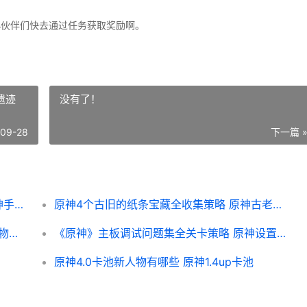
小伙伴们快去通过任务获取奖励啊。
遗迹
没有了！
-09-28
下一篇 
《原神手机游戏》低温调查任务如何玩 原神手游 端游
原神4个古旧的纸条宝藏全收集策略 原神古老的遗迹
原神3.6新圣遗物焚芝套好不好 原神新圣遗物爆料
《原神》主板调试问题集全关卡策略 原神设置参数
原神4.0卡池新人物有哪些 原神1.4up卡池