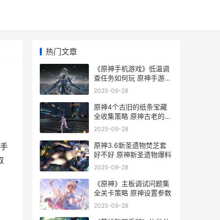
热门文章
《原神手机游戏》低温调
查任务如何玩 原神手游
端游
2025-09-28
原神4个古旧的纸条宝藏
全收集策略 原神古老的遗
迹
2025-09-28
原神3.6新圣遗物焚芝套
手
好不好 原神新圣遗物爆料
取
2025-09-28
《原神》主板调试问题集
全关卡策略 原神设置参数
2025-09-28