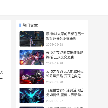
热门文章
原神4.1大家的目标在另一
条管道任务步骤策略
2025-09-28
云顶之弈s7派克出装策略
概括 云顶之奕派克
2025-09-28
。
云顶之弈s9无人能敌风火
方
轮阵型策略 云顶之弈无解
一
阵容搭配
2025-09-28
《魔兽世界》活灵活现任
务如何做 魔兽世界活动日
历
2025-09-27