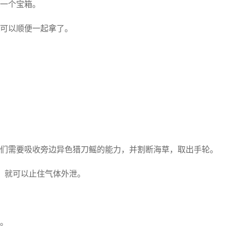
一个宝箱。
可以顺便一起拿了。
们需要吸收旁边异色猎刀鳐的能力，并割断海草，取出手轮。
，就可以止住气体外泄。
。