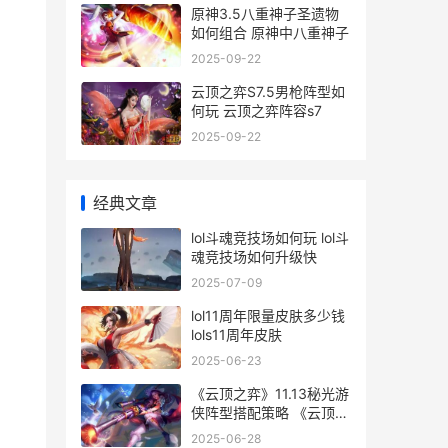
原神3.5八重神子圣遗物
如何组合 原神中八重神子
2025-09-22
云顶之弈S7.5男枪阵型如
何玩 云顶之弈阵容s7
2025-09-22
经典文章
lol斗魂竞技场如何玩 lol斗
魂竞技场如何升级快
2025-07-09
lol11周年限量皮肤多少钱
lols11周年皮肤
2025-06-23
《云顶之弈》11.13秘光游
侠阵型搭配策略 《云顶之
弈》如何删除和重新创建
2025-06-28