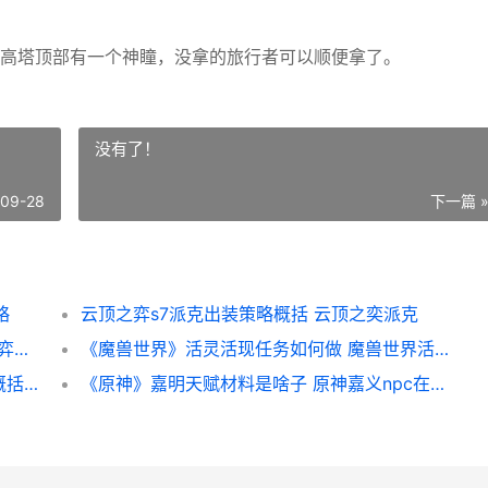
高塔顶部有一个神瞳，没拿的旅行者可以顺便拿了。
没有了！
-09-28
下一篇 
略
云顶之弈s7派克出装策略概括 云顶之奕派克
云顶之弈s9无人能敌风火轮阵型策略 云顶之弈无解阵容搭配
《魔兽世界》活灵活现任务如何做 魔兽世界活动日历
《王者荣耀荣耀》公孙离玉兔公主皮肤价格概括 王者荣耀荣耀之章命运篇免费观看完整版
《原神》嘉明天赋材料是啥子 原神嘉义npc在什么位置