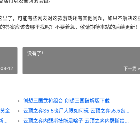
雄夏洛特以及全新的装备。
到这里了，可能有些网友对这款游戏还有其他问题，如果不解决这
的答案应该去哪里找呢？不要着急，敬请期待本站的后续更新！
没有了！
-09-12
下一篇 
创想三国武将组合 创想三国破解版下载
 黄金
云顶之弈S5.5丧尸大眼如何玩 云顶之弈s5.5丧尸阵容搭配
云顶之弈啥子时候升级 云顶之弈什么时候出新赛季
云顶之弈内瑟斯技能是啥子 云顶之弈内瑟斯给什么装备