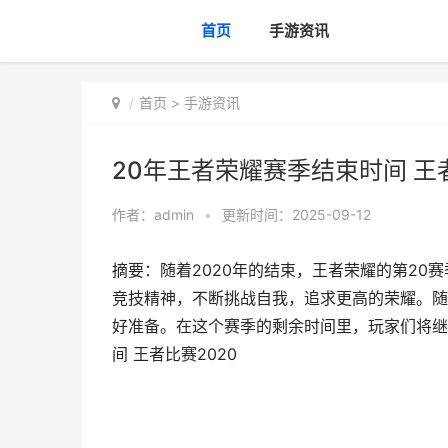
首页
手游资讯
首页
>
手游资讯
20年王者荣耀赛季结束时间 王者
作者：
admin
•
更新时间：2025-09-12
摘要：随着2020年的结束，王者荣耀的第2
竞技精神，不断挑战自我，追求更高的荣耀。随
好准备。在这个赛季的剩余时间里，玩家们将继
间 王者比赛2020