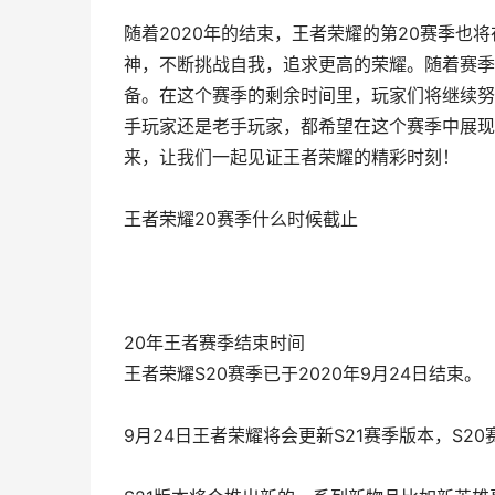
随着2020年的结束，王者荣耀的第20赛季
神，不断挑战自我，追求更高的荣耀。随着赛季
备。在这个赛季的剩余时间里，玩家们将继续努
手玩家还是老手玩家，都希望在这个赛季中展现
来，让我们一起见证王者荣耀的精彩时刻！
王者荣耀20赛季什么时候截止
20年王者赛季结束时间
王者荣耀S20赛季已于2020年9月24日结束。
9月24日王者荣耀将会更新S21赛季版本，S20赛