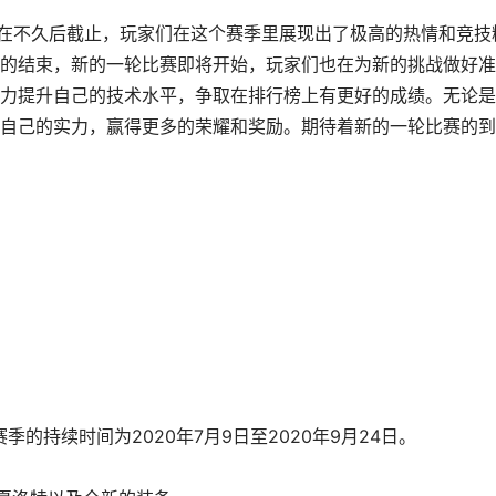
也将在不久后截止，玩家们在这个赛季里展现出了极高的热情和竞技
的结束，新的一轮比赛即将开始，玩家们也在为新的挑战做好准
力提升自己的技术水平，争取在排行榜上有更好的成绩。无论是
自己的实力，赢得更多的荣耀和奖励。期待着新的一轮比赛的到
季的持续时间为2020年7月9日至2020年9月24日。