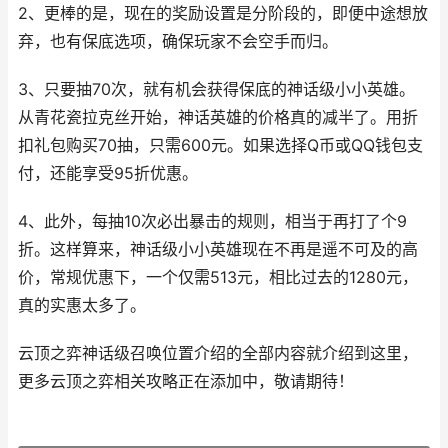
2、更棒的是，现在的奖励设置是分阶段的，即便中途想放
弃，也有保底选项，确保玩家不会空手而归。
3、只要抽70次，就有机会获得保底的神话级小小英雄。
从青花瓷拉克丝开始，神话英雄的价格真的减半了。用折
扣礼包购买70抽，只需600元。如果选择Q币或QQ钱包支
付，还能享受95折优惠。
4、此外，每抽10次必出暴击的规则，相当于再打了个9
折。这样算来，神话级小小英雄现在不再是遥不可及的高
价，常规优惠下，一个仅需513元，相比过去的1280元，
真的实惠太多了。
云顶之弈神话级召唤位置介绍的全部内容就介绍到这里，
更多云顶之弈相关攻略正在添加中，敬请期待！