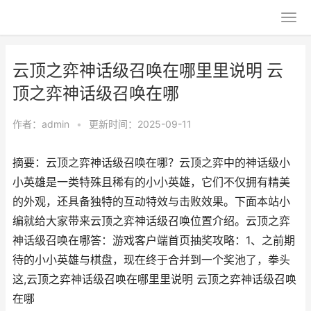
云顶之弈神话级召唤在哪里里说明 云
顶之弈神话级召唤在哪
作者：
admin
•
更新时间：2025-09-11
摘要：云顶之弈神话级召唤在哪？云顶之弈中的神话级小
小英雄是一类特殊且稀有的小小英雄，它们不仅拥有精美
的外观，还具备独特的互动特效与击败效果。下面本站小
编就给大家带来云顶之弈神话级召唤位置介绍。云顶之弈
神话级召唤在哪答：游戏客户端首页抽奖攻略：1、之前期
待的小小英雄与棋盘，现在终于合并到一个奖池了，拳头
这,云顶之弈神话级召唤在哪里里说明 云顶之弈神话级召唤
在哪