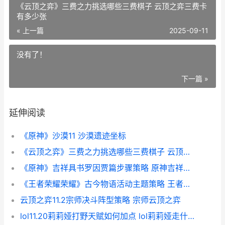
《云顶之弈》三费之力挑选哪些三费棋子 云顶之弈三费卡
有多少张
« 上一篇
2025-09-11
没有了！
下一篇 »
延伸阅读
《原神》沙漠11 沙漠遗迹坐标
《云顶之弈》三费之力挑选哪些三费棋子 云顶之弈三费卡有多少张
《原神》吉祥具书罗因贾篇步骤策略 原神吉祥具书罗因贾篇阳卷
《王者荣耀荣耀》古今物语活动主题策略 王者荣耀荣耀之章命运篇免费观看完整版
云顶之弈11.2宗师决斗阵型策略 宗师云顶之弈
lol11.20莉莉娅打野天赋如何加点 lol莉莉娅走什么位置