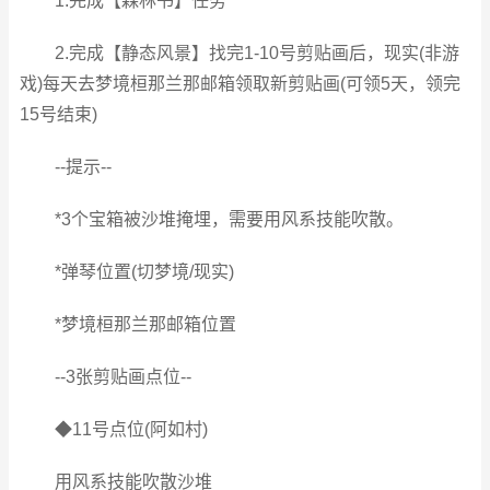
1.完成【森林书】任务
2.完成【静态风景】找完1-10号剪贴画后，现实(非游
戏)每天去梦境桓那兰那邮箱领取新剪贴画(可领5天，领完
15号结束)
--提示--
*3个宝箱被沙堆掩埋，需要用风系技能吹散。
*弹琴位置(切梦境/现实)
*梦境桓那兰那邮箱位置
--3张剪贴画点位--
◆11号点位(阿如村)
用风系技能吹散沙堆