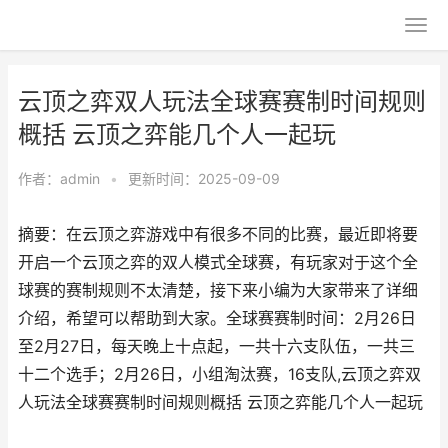
云顶之弈双人玩法全球赛赛制时间规则
概括 云顶之弈能几个人一起玩
作者：
admin
•
更新时间：2025-09-09
摘要：在云顶之弈游戏中有很多不同的比赛，最近即将要
开启一个云顶之弈的双人模式全球赛，有玩家对于这个全
球赛的赛制规则不太清楚，接下来小编为大家带来了详细
介绍，希望可以帮助到大家。全球赛赛制时间：2月26日
至2月27日，每天晚上十点起，一共十六支队伍，一共三
十二个选手；2月26日，小组淘汰赛，16支队,云顶之弈双
人玩法全球赛赛制时间规则概括 云顶之弈能几个人一起玩