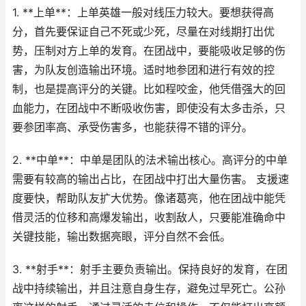
1. **上单**：上单英雄一般对线压力较大。要想获得高
分，首先要保证自己不死或少死，尽量在对线期打出优
势，压制对方上单的发育。在团战中，要能吸收足够的伤
害，为队友创造输出环境。适时地参团和进行有效的控
制，也是提高评分的关键。比如程咬金，他凭借强大的回
血能力，在团战中不断吸收伤害，即使没有太多击杀，只
要参团率高、承受伤害多，也能获得不错的评分。
2. **中单**：中单是团队的法术输出核心。高评分的中单
需要有较高的输出占比，在团战中打出大量伤害。 支援速
度要快，帮助队友扩大优势。像诸葛亮，他在团战中能凭
借灵活的位移和高爆发输出，收割敌人，只要能准确命中
关键技能，输出数据亮眼，评分自然不会低。
3. **射手**：射手主要负责输出。保持良好的发育，在团
战中持续输出，并且注意自身生存，避免过早死亡。公孙