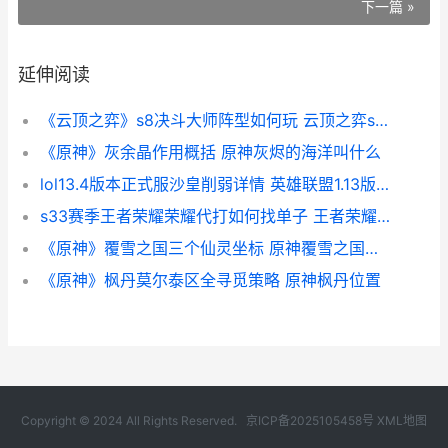
下一篇 »
延伸阅读
《云顶之弈》s8决斗大师阵型如何玩 云顶之弈s8羁绊一览表
《原神》灰余晶作用概括 原神灰烬的海洋叫什么
lol13.4版本正式服沙皇削弱详情 英雄联盟1.13版本
s33赛季王者荣耀荣耀代打如何找单子 王者荣耀s3赛季叫什么
《原神》覆雪之国三个仙灵坐标 原神覆雪之国任务怎么做-
《原神》枫丹莫尔泰区全寻觅策略 原神枫丹位置
Copyright © 2024 All Rights Reserved.
京ICP备2025105458号
XML地图