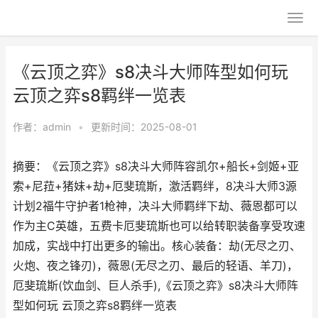
《云顶之弈》s8决斗大师阵型如何玩
云顶之弈s8羁绊一览表
作者：
admin
•
更新时间：2025-08-01
摘要：《云顶之弈》s8决斗大师阵容凯尔+船长+剑姬+亚
索+尼菈+猪妹+劫+厄斐琉斯，激活羁绊，8决斗大师3源
计划2福牛守护者1枪神，决斗大师羁绊下劫、薇恩都可以
作为主C英雄，五费卡厄斐琉斯也可以给转职装备享受攻速
加成，实战中打出更多的输出。核心装备：劫(无尽之刃、
火炮、夜之锋刃)，薇恩(无尽之刃、最后的轻语、羊刀)，
厄斐琉斯(饮血剑、巨人杀手),《云顶之弈》s8决斗大师阵
型如何玩 云顶之弈s8羁绊一览表