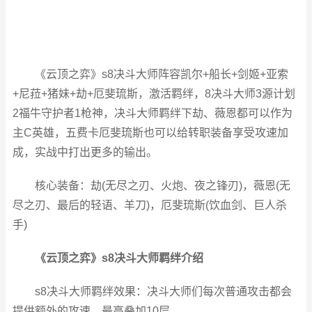
《云顶之弈》s8决斗大师阵容凯尔+船长+剑姬+亚索
+尼菈+猪妹+劫+厄斐琉斯，激活羁绊，8决斗大师3源计划
2福牛守护者1枪神，决斗大师羁绊下劫、薇恩都可以作为
主C英雄，五费卡厄斐琉斯也可以给转职装备享受攻速加
成，实战中打出更多的输出。
核心装备：劫(无尽之刃、火炮、夜之锋刃)，薇恩(无
尽之刃、最后的轻语、羊刀)，厄斐琉斯(饮血剑、巨人杀
手)
《云顶之弈》s8决斗大师羁绊介绍
s8决斗大师羁绊效果：决斗大师们每次普通攻击都会
提供额外的攻速，最高叠加10层