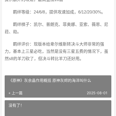
羁绊等级：24/6/8，提供攻速加成，6/12/20/30%。
羁绊棋子：凯尔、普朗克、菲奥娜、亚索、薇恩、尼
菈、劫。
羁绊评价：现版本给卑尔维斯转决斗大师非常的强
力，基本上三星必吃，当然是没有三星五费的情况下，虽
然s8的羊刀砍了，但决斗转比羊刀还好用。
《原神》灰余晶作用概括 原神灰烬的海洋叫什么
« 上一篇
2025-08-01
没有了！