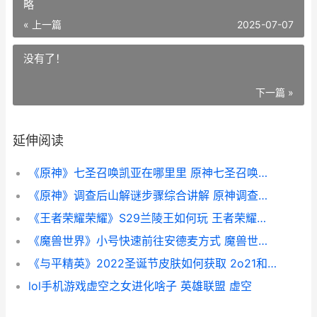
略
« 上一篇
2025-07-07
没有了！
下一篇 »
延伸阅读
《原神》七圣召唤凯亚在哪里里 原神七圣召唤卡牌全图鉴一览
《原神》调查后山解谜步骤综合讲解 原神调查遗迹任务攻略
《王者荣耀荣耀》S29兰陵王如何玩 王者荣耀荣耀称号在哪里设置-
《魔兽世界》小号快速前往安德麦方式 魔兽世界小朋友武器
《与平精英》2022圣诞节皮肤如何获取 2o21和平精英
lol手机游戏虚空之女进化啥子 英雄联盟 虚空