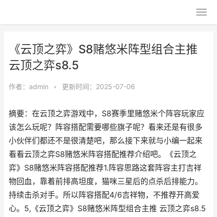
《云顶之弈》S8赌悠米阵型组合主推
云顶之弈s8.5
作者：
admin
•
更新时间：2025-07-06
摘要：在云顶之弈游戏中，S8赛季里赌悠米个阵容玩家应
该怎么玩呢？阵容搭配需要哪些旗子呢？看来还是有很多
小伙伴们都还不是很清楚吧，那么接下来就与小编一起来
看看云顶之弈S8赌悠米阵容搭配推荐介绍吧。《云顶之
弈》S8赌悠米阵容搭配推荐1.阵容思路这套阵容主打吉祥
物回血，靠着前排高坦度，猫咪三星后的点杀后排能力。
持续击杀对手。所以阵容搭配4/6吉祥物，不推荐开高爱
心。5,《云顶之弈》S8赌悠米阵型组合主推 云顶之弈s8.5