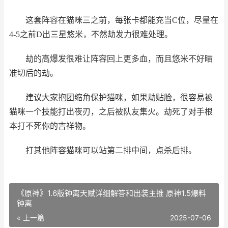
这套阵容在猫咪三之前，每张卡都能充当C位，尽量在
4-5之前D出三星悠米，不然劫发力很难处理。
劫的高爆发很难让阵容回上更多血，而且悠米不好瞄
准切后的劫。
建议大家抱团缩角保护猫咪，如果劫贴脸，很容易被
猫咪一个技能打出夜刃，之后被队友集火。劫死了对手根
本打不死你的吉祥物。
打其他阵容猫咪可以站第二排中间，点杀后排。
《原神》1.6版钟离天赋详细解答和出装主推 原神1.5爆料
钟离
« 上一篇
2025-07-06