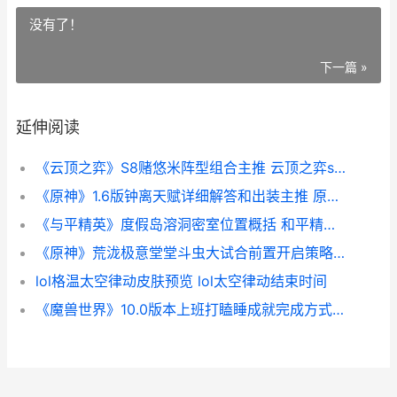
没有了！
下一篇 »
延伸阅读
《云顶之弈》S8赌悠米阵型组合主推 云顶之弈s8.5
《原神》1.6版钟离天赋详细解答和出装主推 原神1.5爆料钟离
《与平精英》度假岛溶洞密室位置概括 和平精英,百度
《原神》荒泷极意堂堂斗虫大试合前置开启策略 原神荒泷一斗最新消息
lol格温太空律动皮肤预览 lol太空律动结束时间
《魔兽世界》10.0版本上班打瞌睡成就完成方式 魔兽世界10.0巨龙时代