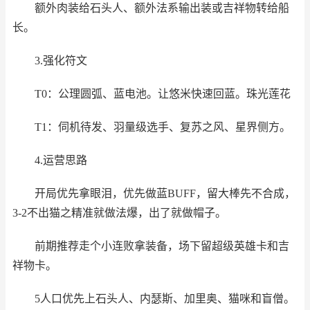
额外肉装给石头人、额外法系输出装或吉祥物转给船
长。
3.强化符文
T0：公理圆弧、蓝电池。让悠米快速回蓝。珠光莲花
T1：伺机待发、羽量级选手、复苏之风、星界侧方。
4.运营思路
开局优先拿眼泪，优先做蓝BUFF，留大棒先不合成，
3-2不出猫之精准就做法爆，出了就做帽子。
前期推荐走个小连败拿装备，场下留超级英雄卡和吉
祥物卡。
5人口优先上石头人、内瑟斯、加里奥、猫咪和盲僧。