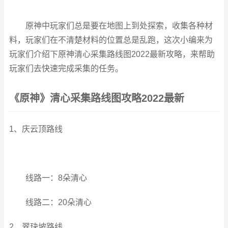
原神中玩家们总是要在地图上到处探索，收集各种材
料，玩家们在不清楚材料的位置总是乱跑，这次小编来为
玩家们介绍下原神清心采集路线图2022最新攻略，来帮助
玩家们去快速完成采集的任务。
《原神》清心采集路线图攻略2022最新
1、庆云顶路线
线路一：8朵清心
线路二：20朵清心
2、翠玦坡路线