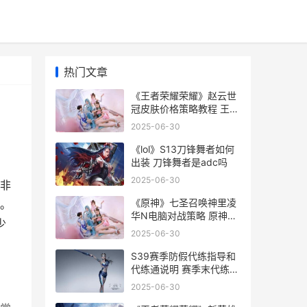
热门文章
《王者荣耀荣耀》赵云世
冠皮肤价格策略教程 王者
荣耀荣耀水晶保底多少
2025-06-30
《lol》S13刀锋舞者如何
出装 刀锋舞者是adc吗
2025-06-30
非
《原神》七圣召唤神里凌
。
华N电脑对战策略 原神七
少
圣召唤赛事官网
2025-06-30
S39赛季防假代练指导和
代练通说明 赛季末代练价
格表
2025-06-30