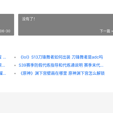
没有了！
06-30
下一篇 
《王者荣耀荣耀》赵云世冠皮肤价格策略教程 王者荣耀荣耀水晶保底多少
《lol》S13刀锋舞者如何出装 刀锋舞者是adc吗
《原神》七圣召唤神里凌华N电脑对战策略 原神七圣召唤赛事官网
S39赛季防假代练指导和代练通说明 赛季末代练价格表
《王者荣耀荣耀》新英雄流上线时间 王者荣耀荣耀之章命运篇
《原神》渊下宫壁画在哪里 原神渊下宫怎么解锁