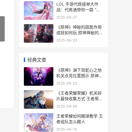
LOL 手游代练接单大作
战：代练通带你一路 “狂
飙”
2025-06-27
《原神》神秘的固氮作用
成就如何玩 原神神秘的异
»
色结晶石
2025-06-23
经典文章
《原神》渊下宫蛇心之地
机关点亮位置图示 原神渊
下宫背景音乐
2025-06-23
《王者荣耀荣耀》机关碎
片最快收集方式 王者荣耀
荣耀水晶保底多少
2025-06-29
王者荣耀如何踢球教学 王
者组队怎么踢人
2025-04-16