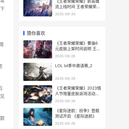
常
《王者荣耀荣耀》新英雄
流上线时间 王者荣耀荣耀
下
之章命运篇
2025-06-30
猜你喜欢
《王者荣耀荣耀》曹操6
周
元皮肤上架时间说明 王者
荣耀荣耀称号在哪里设置-
2025-06-26
LOL lol季中邀请赛_2
还
2025-06-29
《王者荣耀荣耀》2023情
后
人节限量皮肤返场活动主
见
题 王者荣耀荣耀印记怎么
2025-06-26
得到
《星际迷航：纷争》登舰
测试开启 《星际迷航》
款
2025-06-26