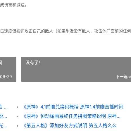
成伤害和减速。
击速度但被迫攻击自己的敌人（如果附近没有敌人，攻击他们面前的任何
间
没有了！
-06-29
下一篇 
《lol》新英雄说明：炼金男爵烈娜塔强势降临 英雄联盟新英雄的台词
《原神》4.1前瞻兑换码概括 原神1.4前瞻直播时间
《炉石传说》奥山版本天梯卡组主推 炉石传说奥丁
《原神》恒动械画最终任务拼图策略说明 原神恒长机关怎么打
《原神》捕获明光能否继承说明 原神捕获明光触发条件
《第五人格》添加好友方式说明 第五人格么么