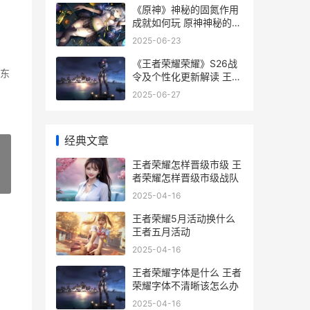
《原神》神秘的固氮作用
成就如何玩 原神神秘的异
色结晶石
2025-06-23
《王者荣耀荣耀》S26战
东
令及个性化更新解读 王者
荣耀荣耀之章命运篇
2025-06-27
经典文章
王者荣耀怎样晋级市级 王
者荣耀怎样晋级市级战队
»
2025-04-16
王者荣耀5月活动换什么
王者五月活动
2025-04-16
王者荣耀字体是什么 王者
荣耀字体不清晰该怎么办
2025-04-16