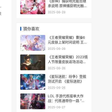
《原神》捕获明光能否继
承说明 原神捕获明光触发
一
条件
2025-06-29
做
猜你喜欢
《王者荣耀荣耀》曹操6
元皮肤上架时间说明 王者
荣耀荣耀称号在哪里设置-
2025-06-26
《王者荣耀荣耀》2023情
人节限量皮肤返场活动主
题 王者荣耀荣耀印记怎么
2025-06-26
得到
《星际迷航：纷争》登舰
测试开启 《星际迷航》
2025-06-26
LOL 手游代练接单大作
战：代练通带你一路 “狂
飙”
2025-06-27