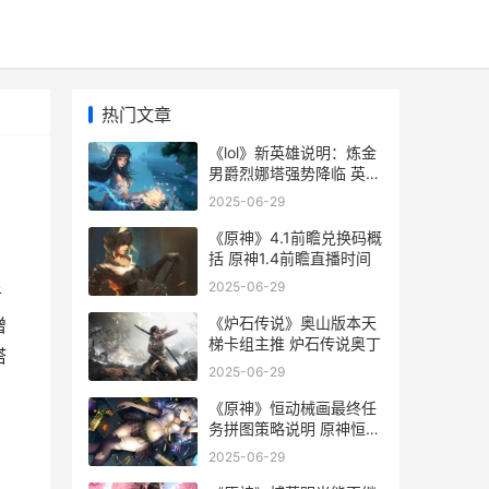
热门文章
《lol》新英雄说明：炼金
男爵烈娜塔强势降临 英雄
联盟新英雄的台词
2025-06-29
《原神》4.1前瞻兑换码概
括 原神1.4前瞻直播时间
2025-06-29
者
《炉石传说》奥山版本天
增
梯卡组主推 炉石传说奥丁
塔
2025-06-29
《原神》恒动械画最终任
务拼图策略说明 原神恒长
机关怎么打
2025-06-29